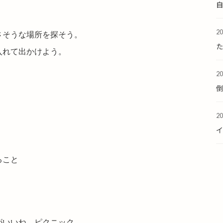
2
さそうな場所を探そう。
た
入れて出かけよう。
2
2
ること
がいいね、ピクニック。