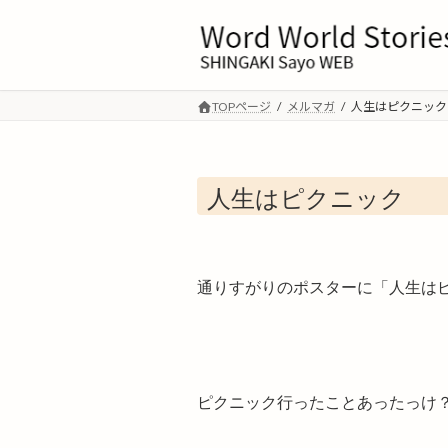
コ
ナ
ン
ビ
テ
ゲ
ン
ー
ツ
シ
TOPページ
メルマガ
人生はピクニック
へ
ョ
ス
ン
キ
に
人生はピクニック
ッ
移
プ
動
通りすがりのポスターに「人生は
ピクニック行ったことあったっけ