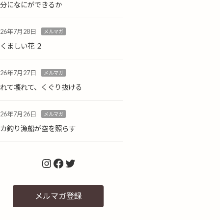
自分になにができるか
026年7月28日
メルマガ
くましい花 ２
026年7月27日
メルマガ
倒れて壊れて、くぐり抜ける
026年7月26日
メルマガ
イカ釣り漁船が空を照らす
Instagram
Facebook
Twitter
メルマガ登録