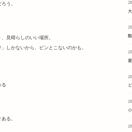
2
だろう。
2
酷
ト、見晴らしのいい場所。
ジ」しかないから、ピンとこないのかも。
2
夏
2
べる
2
クある。
2