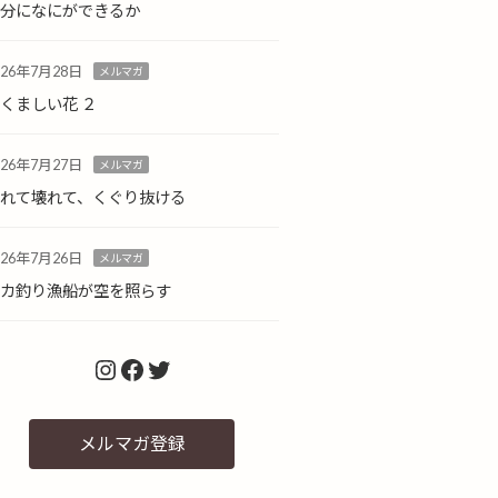
自分になにができるか
026年7月28日
メルマガ
くましい花 ２
026年7月27日
メルマガ
倒れて壊れて、くぐり抜ける
026年7月26日
メルマガ
イカ釣り漁船が空を照らす
Instagram
Facebook
Twitter
メルマガ登録