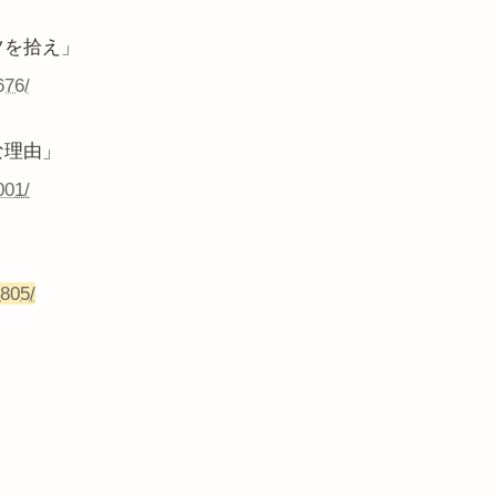
ツを拾え」
676/
な理由」
001/
2805/