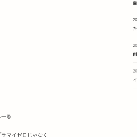
2
た
2
2
事一覧
プラマイゼロじゃなく」