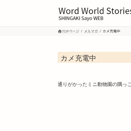
コ
ナ
ン
ビ
テ
ゲ
ン
ー
ツ
シ
TOPページ
メルマガ
カメ充電中
へ
ョ
ス
ン
キ
に
カメ充電中
ッ
移
プ
動
通りがかったミニ動物園の隅っ