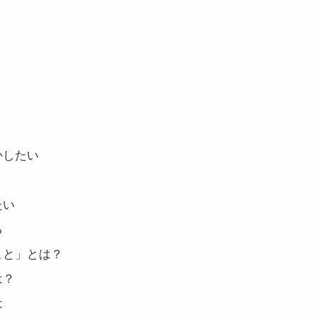
かしたい
？
たい
る
こと」とは？
は？
は