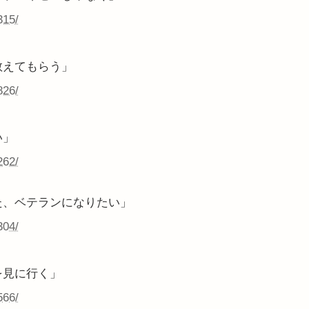
315/
教えてもらう」
826/
い」
262/
た、ベテランになりたい」
304/
を見に行く」
566/