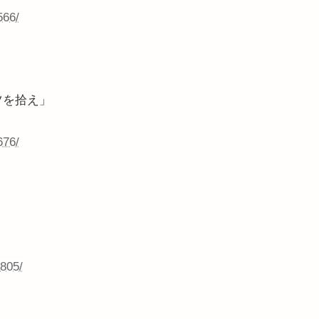
566/
ツを拾え」
676/
2805/