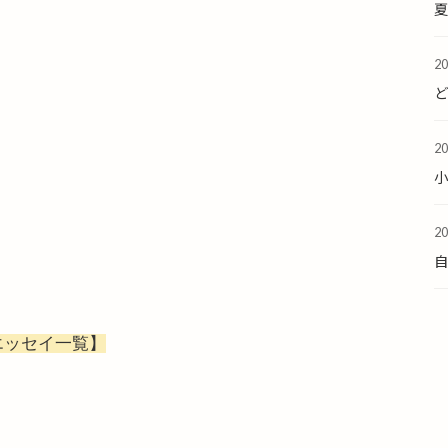
夏
2
2
2
エッセイ一覧】