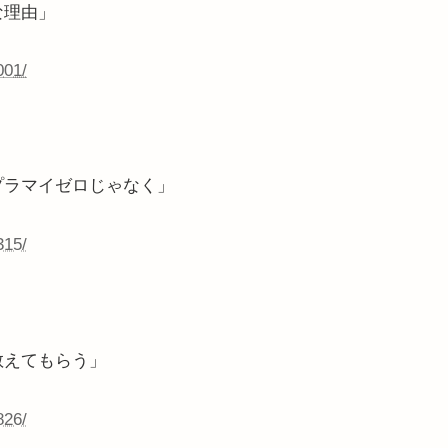
な理由」
001/
プラマイゼロじゃなく」
315/
教えてもらう」
826/