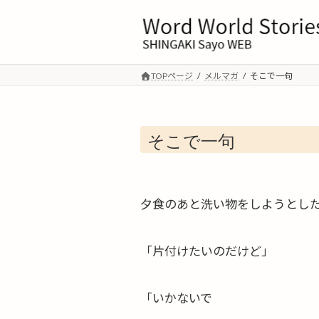
コ
ナ
ン
ビ
テ
ゲ
ン
ー
ツ
シ
TOPページ
メルマガ
そこで一句
へ
ョ
ス
ン
キ
に
そこで一句
ッ
移
プ
動
夕食のあと洗い物をしようとし
「片付けたいのだけど」
「いかないで