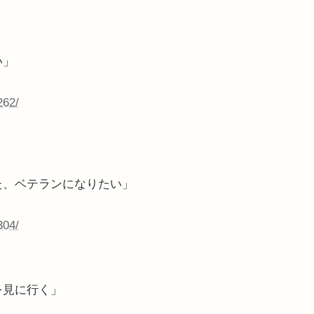
い」
262/
た、ベテランになりたい」
304/
を見に行く」