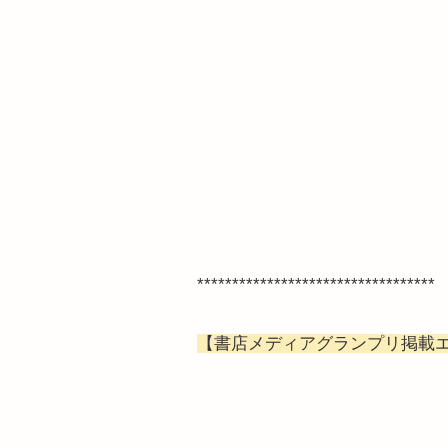
**********************************
【書店メディアグランプリ掲載