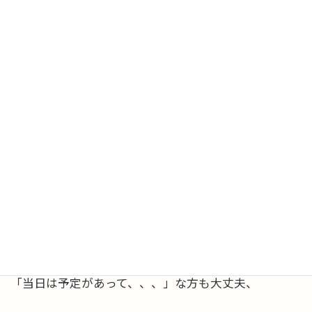
亜希子さんが「もー」とニコニコ隣で笑ってたり。
（この画像を撮る前）
↓ ↓ ↓
https://onl.sc/eirC7nV
……………………………
＼11/13 福岡に行けなくて諦めかけていた方へ／
多数のご要望にお応えして
【オンライン参加】が可能になりました。
また、
「当日は予定があって、、、」な方も大丈夫、