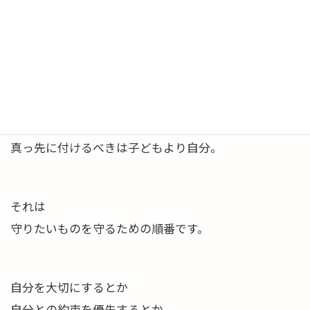
他者の予定が滑り込んでしまう。
だからこそ
ふせんで「存在感」を与えます。
不穏な飛行機内で
ぶら下がった酸素マスクを
真っ先に付けるべきは子どもより自分。
それは
守りたいものを守るための順番です。
自分を大切にするとか
自分との約束を優先するとか