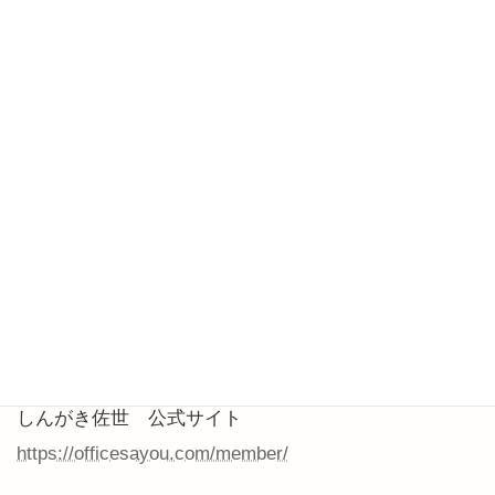
・生まれもった資質や特性を活かしたい
上の項目に一つでもあてはまる方は、オススメです。
こちら
からお試しセッションにお申し込みできます。
（25分のボタンをクリックしてください）
セッションを受けた方の感想が読めます
https://www.reservestock.jp/randing_pages/user_recom
mend/44812
しんがき佐世 公式サイト
https://officesayou.com/member/