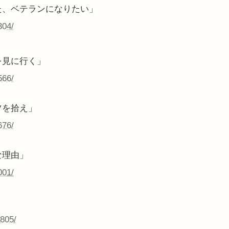
た、ベテランになりたい」
304/
を見に行く」
566/
ツを拾え」
676/
な理由」
001/
2805/