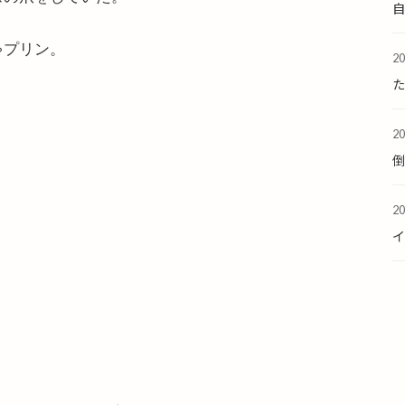
ゃプリン。
2
た
2
2