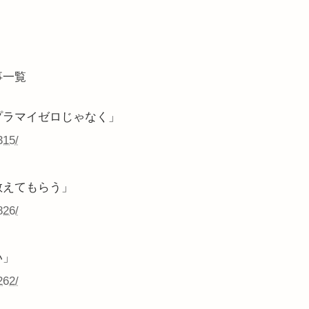
事一覧
プラマイゼロじゃなく」
315/
教えてもらう」
826/
い」
262/