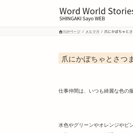
コ
ナ
ン
ビ
テ
ゲ
ン
ー
ツ
シ
TOPページ
メルマガ
爪にかぼちゃとさ
へ
ョ
ス
ン
キ
に
爪にかぼちゃとさつ
ッ
移
プ
動
仕事仲間は、いつも綺麗な色の
水色やグリーンやオレンジやピ