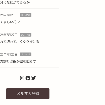
自分になにができるか
026年7月28日
メルマガ
くましい花 ２
026年7月27日
メルマガ
倒れて壊れて、くぐり抜ける
026年7月26日
メルマガ
イカ釣り漁船が空を照らす
Instagram
Facebook
Twitter
メルマガ登録