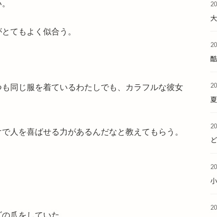
い。
2
がとてもよく似合う。
2
酷
2
つも同じ服を着ているわたしでも、カラフルな彼女
夏
2
けで人を喜ばせる力があるんだなと教えてもらう。
2
2
ズの爪をしていた。