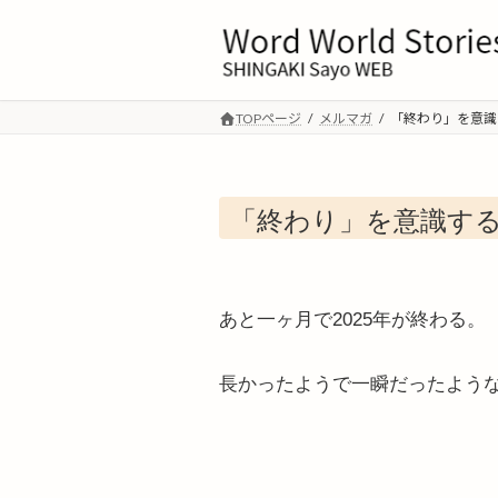
コ
ナ
ン
ビ
テ
ゲ
ン
ー
ツ
シ
TOPページ
メルマガ
「終わり」を意識
へ
ョ
ス
ン
キ
に
「終わり」を意識する
ッ
移
プ
動
あと一ヶ月で2025年が終わる。
長かったようで一瞬だったよう