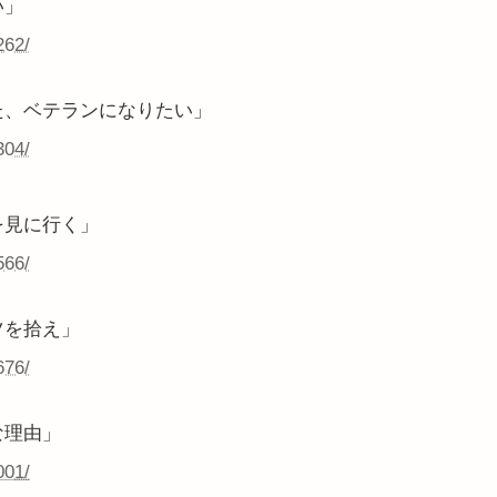
い」
262/
た、ベテランになりたい」
304/
を見に行く」
566/
ツを拾え」
676/
な理由」
001/