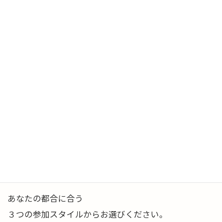
会いましょう。
あなたが何かを気づく
きっかけになる日かもしれません。
（ピコーン！）
……………………………
【 残席わずか！ 】
● リアル会場でのご参加(福岡で)
● オンラインでのご参加(ご自宅で)
● 後日動画配信の視聴(後日ゆっくり)
あなたの都合に合う
３つの参加スタイルからお選びください。