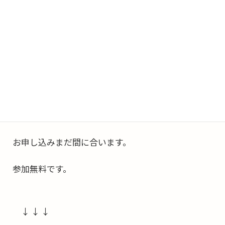
それと同じだな、と。
帝王学5日間セミナーでは
「
自分の価値を受け取れるようになる
」方法も聞け
ます。
【参加無料】「やさしい帝王学」30期
お申し込みまだ間に合います。
参加無料です。
↓ ↓ ↓