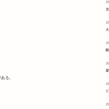
2
2
2
酷
2
夏
がある。
2
2