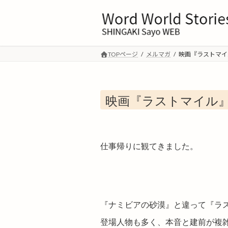
コ
ナ
ン
ビ
テ
ゲ
ン
ー
ツ
シ
TOPページ
メルマガ
映画『ラストマイ
へ
ョ
ス
ン
キ
に
映画『ラストマイル
ッ
移
プ
動
仕事帰りに観てきました。
『ナミビアの砂漠』と違って『ラ
登場人物も多く、
本音と建前が複