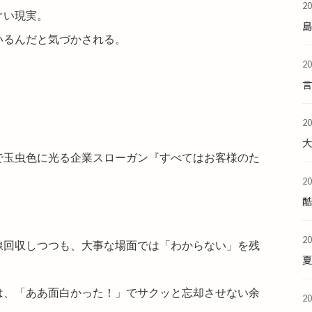
2
ぐい現実。
いるんだと気づかされる。
2
2
で玉虫色に光る企業スローガン『すべてはお客様のた
2
酷
2
線回収しつつも、大事な場面では「わからない」を残
夏
は、「ああ面白かった！」でサクッと忘却させない余
2