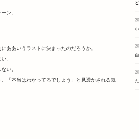
シーン。
2
2
的にああいうラストに決まったのだろうか。
ない。
しない。
2
を、「本当はわかってるでしょう」と見透かされる気
た