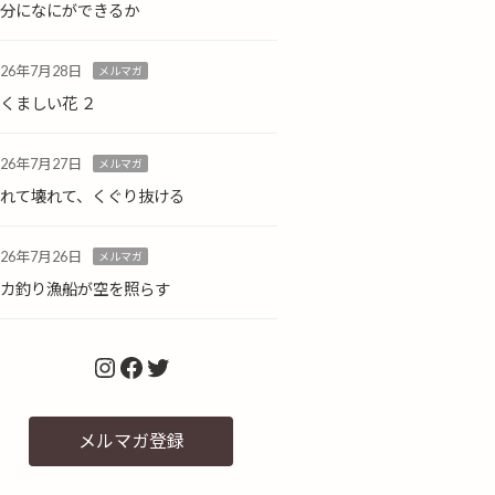
自分になにができるか
026年7月28日
メルマガ
くましい花 ２
026年7月27日
メルマガ
倒れて壊れて、くぐり抜ける
026年7月26日
メルマガ
イカ釣り漁船が空を照らす
Instagram
Facebook
Twitter
メルマガ登録