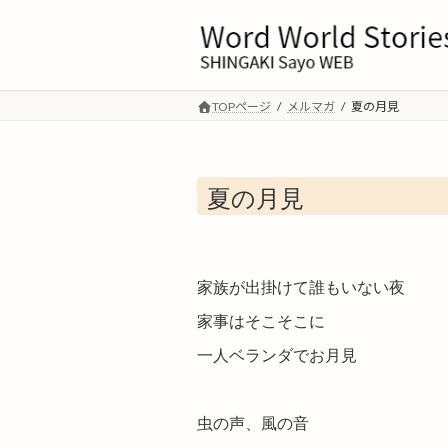
コ
ナ
ン
ビ
テ
ゲ
ン
ー
ツ
シ
TOPページ
メルマガ
夏の月見
へ
ョ
ス
ン
キ
に
夏の月見
ッ
移
プ
動
家族が出掛けて誰もいない夜
家事はそこそこに
一人ベランダでお月見
虫の声、風の音