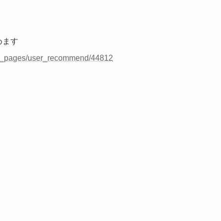
めます
ing_pages/user_recommend/44812