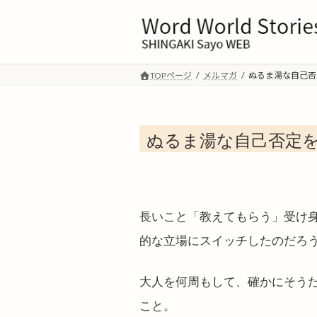
コ
ナ
ン
ビ
テ
ゲ
ン
ー
ツ
シ
TOPページ
メルマガ
ぬるま湯な自己否
へ
ョ
ス
ン
キ
に
ぬるま湯な自己否定
ッ
移
プ
動
長いこと「教えてもらう」受け
的な立場にスイッチしたのだろ
大人を何周もして、確かにそう
こと。