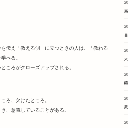
2
2
かを伝え「教える側」に立つときの人は、「教わる
2
を学べる。
いところがクローズアップされる。
2
酷
2
ところ、欠けたところ。
夏
とき、意識していることがある。
2