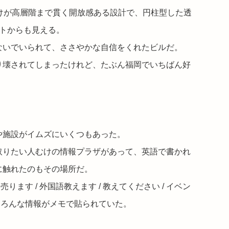
けが高層階まで貫く開放感ある
設計で、円柱型した透
ントからも見える。
ないでいられて、ささやかな自信をくれたビルだ。
り壊されてしまったけれど、たぶん福岡でいちばん好
や施設がイムズにいくつもあった。
取りたい人むけの情報プラザがあって、英語で書かれ
に触れたのもその場所だ。
ります / 外国語教えます / 教えてください / イベン
、いろんな情報がメモで貼られていた。