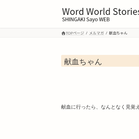
コ
ナ
ン
ビ
テ
ゲ
ン
ー
ツ
シ
TOPページ
メルマガ
献血ちゃん
へ
ョ
ス
ン
キ
に
献血ちゃん
ッ
移
プ
動
献血に行ったら、なんとなく見覚