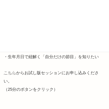
・モヤモヤ動けない要因を知りたい
・リスタート期に動く領域を知る
・あえて「動かさない方がいいこと」とは？
・あなたの「人生の優先事項」は？
・あなたの「幸福軸」を知るには
・思考を整理し、理想の自分に向かいたい
・生年月日で紐解く「自分だけの節目」を知りたい
こちら
からお試し版セッションにお申し込みくださ
い。
（25分のボタンをクリック）