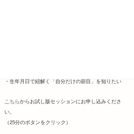
・再始動のチャンスを掴むには？
・モヤモヤ動けない要因を知りたい
・リスタート期に動く領域を知る
・あえて「動かさない方がいいこと」とは？
・あなたの「人生の優先事項」は？
・あなたの「幸福軸」を知るには
・思考を整理し、理想の自分に向かいたい
・生年月日で紐解く「自分だけの節目」を知りたい
こちら
からお試し版セッションにお申し込みくださ
い。
（25分のボタンをクリック）