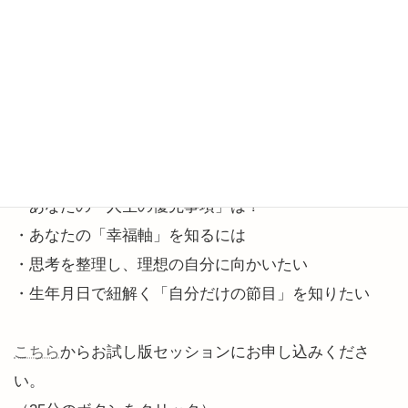
【 自分らしく動くヒント】
・生まれもった資質や特性を活かしたい
・再始動のチャンスを掴むには？
・モヤモヤ動けない要因を知りたい
・リスタート期に動く領域を知る
・あえて「動かさない方がいいこと」とは？
・あなたの「人生の優先事項」は？
・あなたの「幸福軸」を知るには
・思考を整理し、理想の自分に向かいたい
・生年月日で紐解く「自分だけの節目」を知りたい
こちら
からお試し版セッションにお申し込みくださ
い。